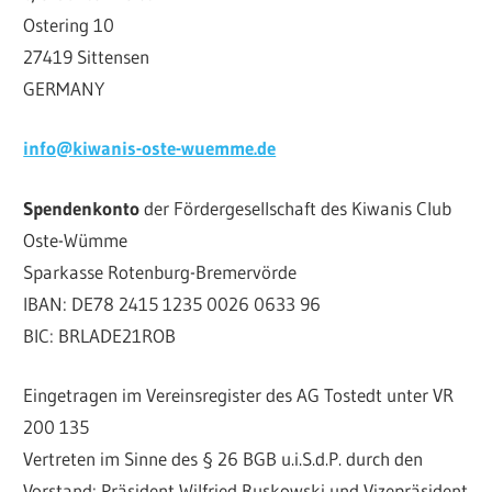
Ostering 10
27419 Sittensen
GERMANY
info@kiwanis-oste-wuemme.de
Spendenkonto
der Fördergesellschaft des Kiwanis Club
Oste-Wümme
Sparkasse Rotenburg-Bremervörde
IBAN: DE78 2415 1235 0026 0633 96
BIC: BRLADE21ROB
Eingetragen im Vereinsregister des AG Tostedt unter VR
200 135
Vertreten im Sinne des § 26 BGB u.i.S.d.P. durch den
Vorstand: Präsident Wilfried Ruskowski und Vizepräsident