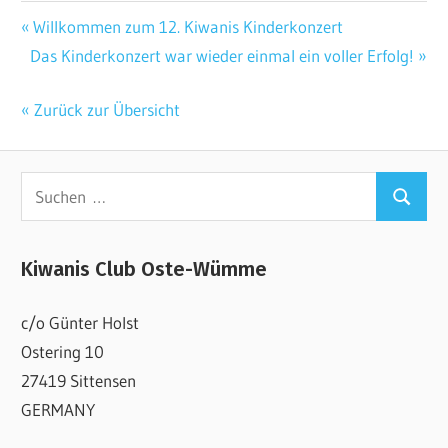
ALLGEMEIN
Beitragsnavigation
Vorheriger
Willkommen zum 12. Kiwanis Kinderkonzert
Nächster
Beitrag:
Das Kinderkonzert war wieder einmal ein voller Erfolg!
Beitrag:
« Zurück zur Übersicht
Suchen
Suchen
nach:
Kiwanis Club Oste-Wümme
c/o Günter Holst
Ostering 10
27419 Sittensen
GERMANY